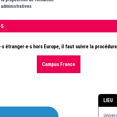
s administratives
·S
·s étranger·e·s hors Europe, il faut suivre la procédur
Campus France
LIEU
Univer