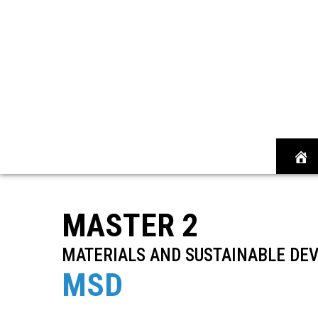
A
C
C
U
E
MASTER 2
I
L
MATERIALS AND SUSTAINABLE DE
MSD